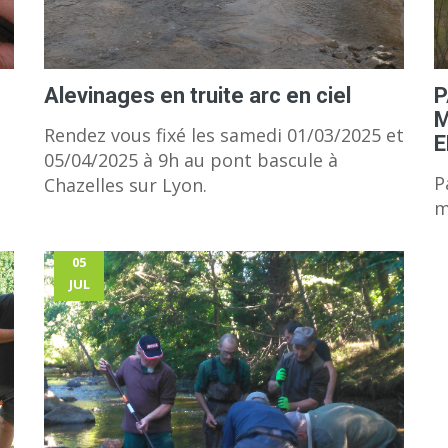
Alevinages en truite arc en ciel
P
M
Rendez vous fixé les samedi 01/03/2025 et
E
05/04/2025 à 9h au pont bascule à
P
Chazelles sur Lyon.
m
05
JUL