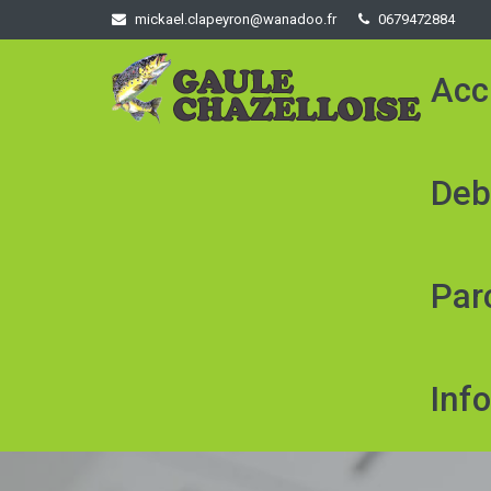
mickael.clapeyron@wanadoo.fr
0679472884
Acc
Deb
Parc
Inf