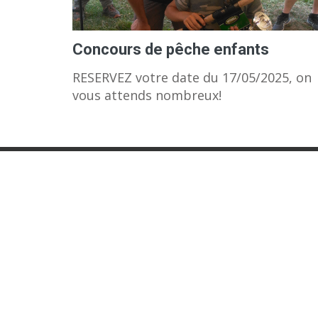
Concours de pêche enfants
RESERVEZ votre date du 17/05/2025, on
vous attends nombreux!
A PROPOS
DERN
La Gaule Chazelloise est l’une des plus
1
anciennes associations de la commune
de Chazelles sur Lyon, puisqu’elle fut
enregistrée à la sous-préfecture de
Montbrison le 6 juin 1914, elle est aussi
l’une des plus importantes par le