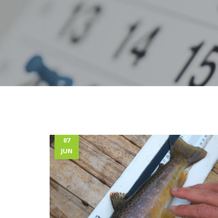
07
JUN